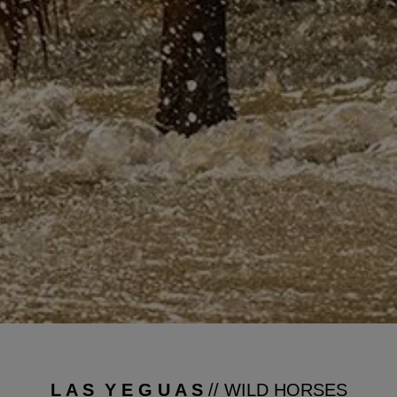
L A S Y E G U A S
// WILD HORSES