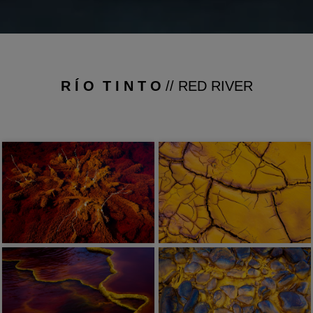
R Í O T I N T O
// RED RIVER